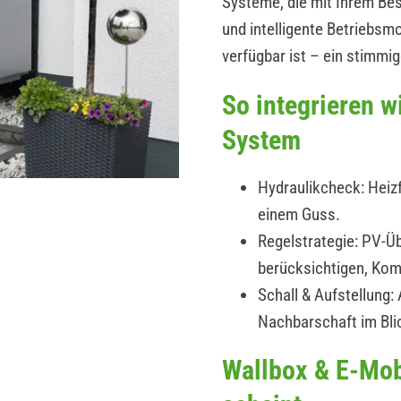
Systeme, die mit Ihrem B
und intelligente Betriebs
verfügbar ist – ein stimmi
So integrieren 
System
Hydraulikcheck: Heizf
einem Guss.
Regelstrategie: PV-Üb
berücksichtigen, Kom
Schall & Aufstellung
Nachbarschaft im Bli
Wallbox & E-Mob