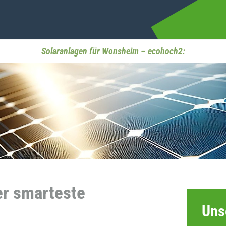
Solaranlagen für Wonsheim – ecohoch2:
er smarteste
Uns