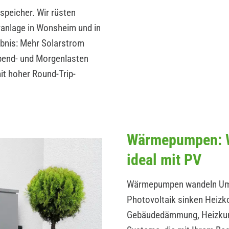
peicher. Wir rüsten
ranlage in Wonsheim und in
ebnis: Mehr Solarstrom
Abend- und Morgenlasten
t hoher Round-Trip-
Wärmepumpen: W
ideal mit PV
Wärmepumpen wandeln Umwe
Photovoltaik sinken Heizk
Gebäudedämmung, Heizkurv