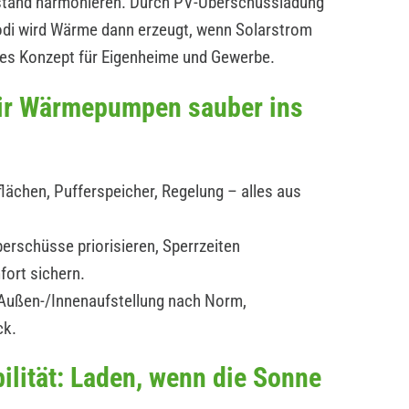
estand harmonieren. Durch PV-Überschussladung
modi wird Wärme dann erzeugt, wenn Solarstrom
ges Konzept für Eigenheime und Gewerbe.
wir Wärmepumpen sauber ins
lächen, Pufferspeicher, Regelung – alles aus
erschüsse priorisieren, Sperrzeiten
fort sichern.
: Außen-/Innenaufstellung nach Norm,
ck.
ilität: Laden, wenn die Sonne