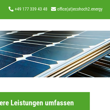
+49 177 339 43 48
office(at)ecohoch2.energy
ere Leistungen umfassen