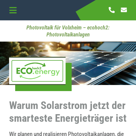
Skip
to
Toggle
content
Navigation
Startseite
Photovoltaik für Volxheim – ecohoch2:
Photovoltaikanlagen
Referenzen
Kontakt
Warum Solarstrom jetzt der
smarteste Energieträger ist
Wir planen und realisieren Photovoltaikanlagen, die