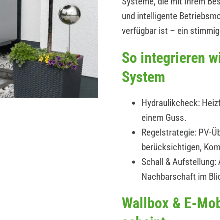
Systeme, die mit Ihrem B
und intelligente Betriebs
verfügbar ist – ein stimmi
So integrieren 
System
Hydraulikcheck: Heizf
einem Guss.
Regelstrategie: PV-Üb
berücksichtigen, Kom
Schall & Aufstellung
Nachbarschaft im Bli
Wallbox & E-Mob