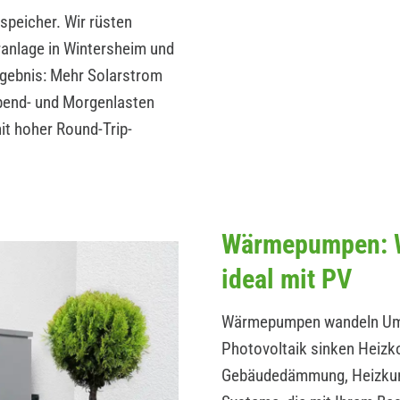
peicher. Wir rüsten
ranlage in Wintersheim und
rgebnis: Mehr Solarstrom
Abend- und Morgenlasten
t hoher Round-Trip-
Wärmepumpen: W
ideal mit PV
Wärmepumpen wandeln Umwe
Photovoltaik sinken Heizk
Gebäudedämmung, Heizkurv