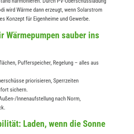
estand harmonieren. Durch PV-Überschussladung
modi wird Wärme dann erzeugt, wenn Solarstrom
ges Konzept für Eigenheime und Gewerbe.
wir Wärmepumpen sauber ins
lächen, Pufferspeicher, Regelung – alles aus
erschüsse priorisieren, Sperrzeiten
fort sichern.
: Außen-/Innenaufstellung nach Norm,
ck.
ilität: Laden, wenn die Sonne