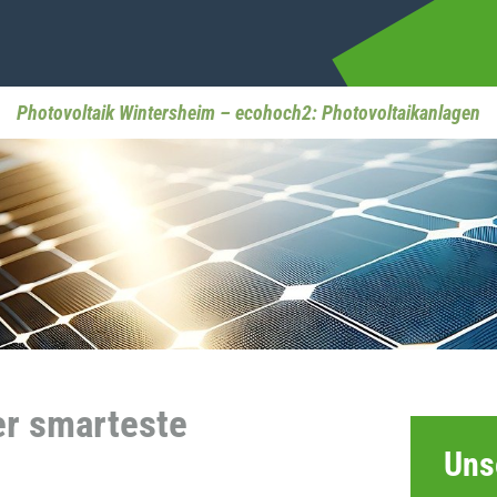
Photovoltaik Wintersheim – ecohoch2: Photovoltaikanlagen
er smarteste
Uns