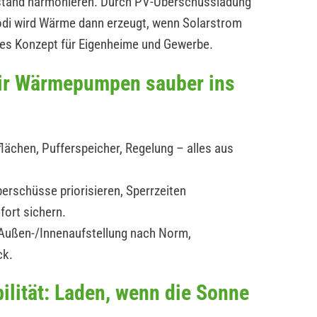
estand harmonieren. Durch PV-Überschussladung
modi wird Wärme dann erzeugt, wenn Solarstrom
ges Konzept für Eigenheime und Gewerbe.
wir Wärmepumpen sauber ins
lächen, Pufferspeicher, Regelung – alles aus
erschüsse priorisieren, Sperrzeiten
fort sichern.
: Außen-/Innenaufstellung nach Norm,
ck.
ilität: Laden, wenn die Sonne