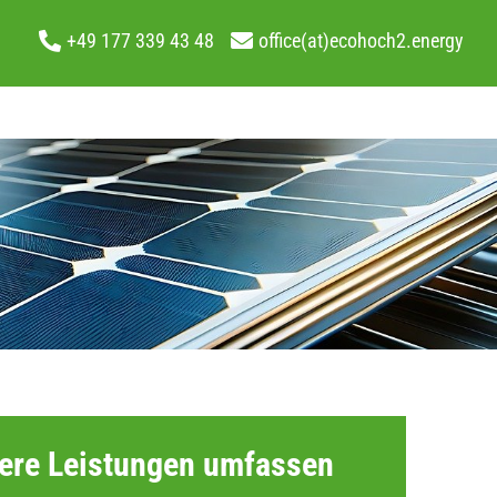
+49 177 339 43 48
office(at)ecohoch2.energy
ere Leistungen umfassen