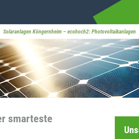
Solaranlagen Köngernheim – ecohoch2: Photovoltaikanlagen
er smarteste
Uns