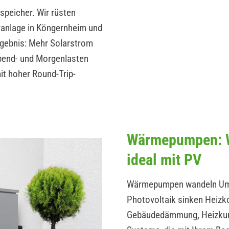
peicher. Wir rüsten
ranlage in Köngernheim und
rgebnis: Mehr Solarstrom
Abend- und Morgenlasten
t hoher Round-Trip-
Wärmepumpen: W
ideal mit PV
Wärmepumpen wandeln Umwe
Photovoltaik sinken Heizk
Gebäudedämmung, Heizkurv