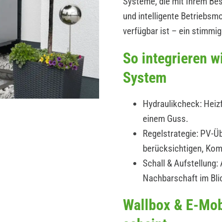
Systeme, die mit Ihrem B
und intelligente Betriebs
verfügbar ist – ein stimmi
So integrieren 
System
Hydraulikcheck: Heizf
einem Guss.
Regelstrategie: PV-Üb
berücksichtigen, Kom
Schall & Aufstellung
Nachbarschaft im Bli
Wallbox & E-Mob