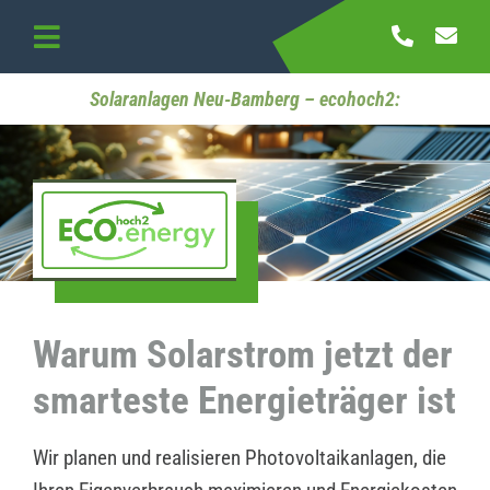
Skip
to
Toggle
content
Navigation
Startseite
Solaranlagen Neu-Bamberg – ecohoch2:
Referenzen
Kontakt
Warum Solarstrom jetzt der
smarteste Energieträger ist
Wir planen und realisieren Photovoltaikanlagen, die