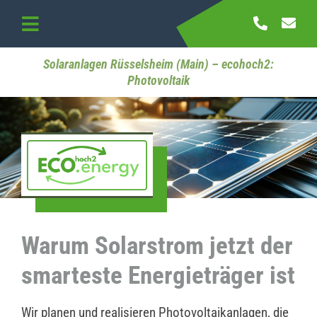
Skip
to
Toggle
content
Navigation
Startseite
Solaranlagen Rüsselsheim (Main) – ecohoch2:
Photovoltaik
Referenzen
Kontakt
Warum Solarstrom jetzt der
smarteste Energieträger ist
Wir planen und realisieren Photovoltaikanlagen, die