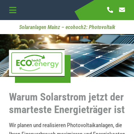
Skip
to
Toggle
content
Navigation
Startseite
Solaranlagen Mainz – ecohoch2: Photovoltaik
Referenzen
Kontakt
Warum Solarstrom jetzt der
smarteste Energieträger ist
Wir planen und realisieren Photovoltaikanlagen, die