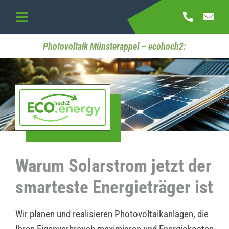
Skip
to
Toggle
content
Navigation
Startseite
Photovoltaik Münsterappel – ecohoch2:
Referenzen
Kontakt
Warum Solarstrom jetzt der
smarteste Energieträger ist
Wir planen und realisieren Photovoltaikanlagen, die