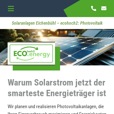
Skip
to
Toggle
content
Navigation
Startseite
Solaranlagen Eichenbühl – ecohoch2: Photovoltaik
Referenzen
Kontakt
Warum Solarstrom jetzt der
smarteste Energieträger ist
Wir planen und realisieren Photovoltaikanlagen, die