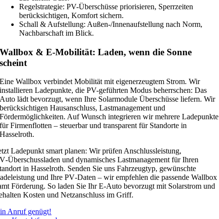
Regelstrategie: PV-Überschüsse priorisieren, Sperrzeiten
berücksichtigen, Komfort sichern.
Schall & Aufstellung: Außen-/Innenaufstellung nach Norm,
Nachbarschaft im Blick.
Wallbox & E-Mobilität: Laden, wenn die Sonne
scheint
Eine Wallbox verbindet Mobilität mit eigenerzeugtem Strom. Wir
installieren Ladepunkte, die PV-geführten Modus beherrschen: Das
Auto lädt bevorzugt, wenn Ihre Solarmodule Überschüsse liefern. Wir
berücksichtigen Hausanschluss, Lastmanagement und
Fördermöglichkeiten. Auf Wunsch integrieren wir mehrere Ladepunkte
für Firmenflotten – steuerbar und transparent für Standorte in
Hasselroth.
etzt Ladepunkt smart planen: Wir prüfen Anschlussleistung,
V‑Überschussladen und dynamisches Lastmanagement für Ihren
tandort in Hasselroth. Senden Sie uns Fahrzeugtyp, gewünschte
adeleistung und Ihre PV‑Daten – wir empfehlen die passende Wallbox
amt Förderung. So laden Sie Ihr E‑Auto bevorzugt mit Solarstrom und
ehalten Kosten und Netzanschluss im Griff.
in Anruf genügt!