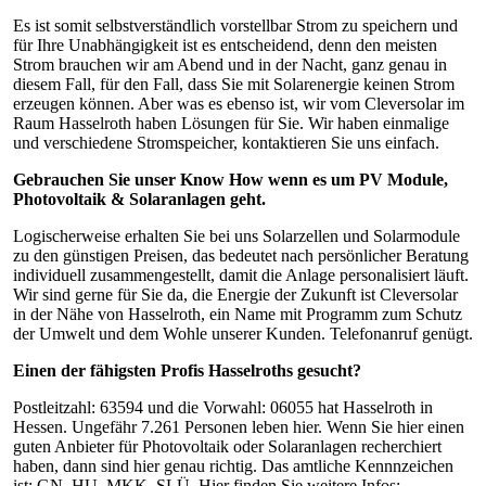
Es ist somit selbstverständlich vorstellbar Strom zu speichern und
für Ihre Unabhängigkeit ist es entscheidend, denn den meisten
Strom brauchen wir am Abend und in der Nacht, ganz genau in
diesem Fall, für den Fall, dass Sie mit Solarenergie keinen Strom
erzeugen können. Aber was es ebenso ist, wir vom Cleversolar im
Raum Hasselroth haben Lösungen für Sie. Wir haben einmalige
und verschiedene Stromspeicher, kontaktieren Sie uns einfach.
Gebrauchen Sie unser Know How wenn es um PV Module,
Photovoltaik & Solaranlagen geht.
Logischerweise erhalten Sie bei uns Solarzellen und Solarmodule
zu den günstigen Preisen, das bedeutet nach persönlicher Beratung
individuell zusammengestellt, damit die Anlage personalisiert läuft.
Wir sind gerne für Sie da, die Energie der Zukunft ist Cleversolar
in der Nähe von Hasselroth, ein Name mit Programm zum Schutz
der Umwelt und dem Wohle unserer Kunden. Telefonanruf genügt.
Einen der fähigsten Profis Hasselroths gesucht?
Postleitzahl: 63594 und die Vorwahl: 06055 hat Hasselroth in
Hessen. Ungefähr 7.261 Personen leben hier. Wenn Sie hier einen
guten Anbieter für Photovoltaik oder Solaranlagen recherchiert
haben, dann sind hier genau richtig. Das amtliche Kennnzeichen
ist: GN, HU, MKK, SLÜ. Hier finden Sie weitere Infos: