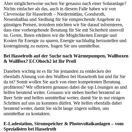
Aber möglicherweise suchen Sie genauso nach einer Solaranlage?
Nichts einfacher als das, auch in diesem Falle haben wir von
Cleversolar für Hasselroth – Niedermittlau, Gondsroth,
Neuenhaßlau und Siedlung für Sie entsprechende Angebote zu
günstigen Preisen, trotzdem möchten wir Sie darauf informieren,
dass eine vorhergehende Beratung für Sie mit Sicherheit sinnvoll
ist. Gerne, Ihnen erklären wir die Möglichkeiten Energie und
Kosten für Energie zu sparen, Energie nachhaltig herzustellen und
kostengünstig zu nutzen, fragen Sie uns unmittelbar.
Bei Hasselroth auf der Suche nach Wärmepumpen, Wallboxen
& WallBox? ECOhoch2 ist Ihr Profi
Daneben wichtig ist es für Sie jemanden zu entdecken der
ebenfalls Ahnung von den Wallbox bei Hasselroth hat und für Sie
da ist? Somit wollen Sie auch von einer kompetenten Beratung
profitieren? Wir offerieren genauso dabei die top Lösungen an und
helfen beratend weiter. Genauso wir stehen hierbei beratend an
Ihrer Seite und helfen unmittelbar weiter, damit Sie in nur einigen
Schritten auf uns zu kommen dürfen. Wir helfen ebenfalls dabei
beratend weiter, damit Sie nicht lange zögern sollten, uns
unmittelbar zu kontakten.
E-Ladestation, Stromspeicher & Photovoltaikanlagen – vom
Spezialisten bei Hasselroth