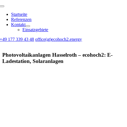
Skip
Toggle
to
Navigation
Startseite
content
Referenzen
Kontakt
Einsatzgebiete
+49 177 339 43 48
office(at)ecohoch2.energy
Photovoltaikanlagen Hasselroth – ecohoch2: E-
Ladestation, Solaranlagen