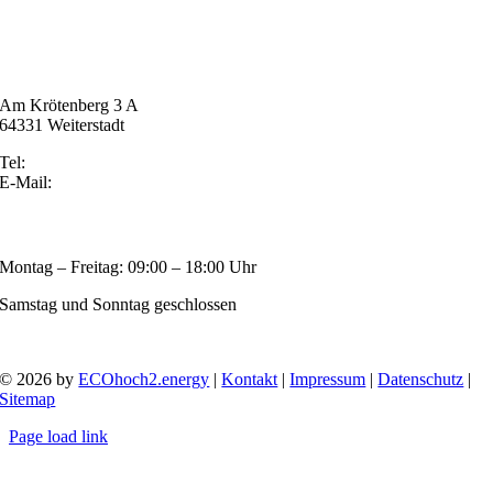
ECOhoch2.energy
Am Krötenberg 3 A
64331 Weiterstadt
Tel:
+49 177 339 43 48
E-Mail:
office(at)ecohoch2.energy
ÖFFNUNGSZEITEN
Montag – Freitag: 09:00 – 18:00 Uhr
Samstag und Sonntag geschlossen
© 2026 by
ECOhoch2.energy
|
Kontakt
|
Impressum
|
Datenschutz
|
Sitemap
Page load link
Nach
oben