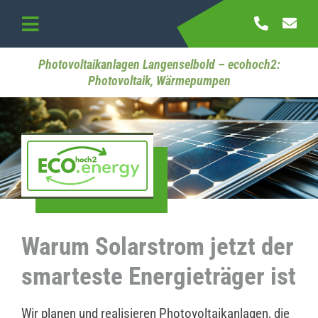
Skip
to
Toggle
content
Navigation
Startseite
Photovoltaikanlagen Langenselbold – ecohoch2:
Photovoltaik, Wärmepumpen
Referenzen
Kontakt
Warum Solarstrom jetzt der
smarteste Energieträger ist
Wir planen und realisieren Photovoltaikanlagen, die