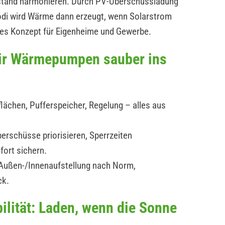
estand harmonieren. Durch PV-Überschussladung
modi wird Wärme dann erzeugt, wenn Solarstrom
ges Konzept für Eigenheime und Gewerbe.
wir Wärmepumpen sauber ins
lächen, Pufferspeicher, Regelung – alles aus
erschüsse priorisieren, Sperrzeiten
fort sichern.
: Außen-/Innenaufstellung nach Norm,
ck.
ilität: Laden, wenn die Sonne