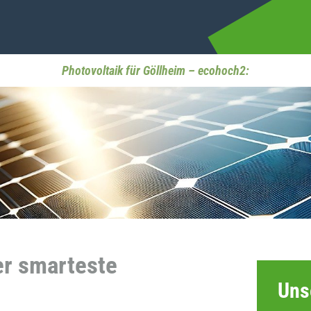
Photovoltaik für Göllheim – ecohoch2:
er smarteste
Uns