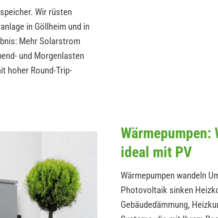
peicher. Wir rüsten
anlage in Göllheim und in
ebnis: Mehr Solarstrom
Abend- und Morgenlasten
t hoher Round-Trip-
Wärmepumpen: W
ideal mit PV
Wärmepumpen wandeln Umwe
Photovoltaik sinken Heizk
Gebäudedämmung, Heizkurv