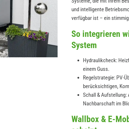
Systeme, die mit Ihrem B
und intelligente Betriebs
verfügbar ist – ein stimmi
So integrieren 
System
Hydraulikcheck: Heizf
einem Guss.
Regelstrategie: PV-Üb
berücksichtigen, Kom
Schall & Aufstellung
Nachbarschaft im Bli
Wallbox & E-Mob