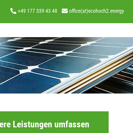
+49 177 339 43 48
office(at)ecohoch2.energy
ere Leistungen umfassen