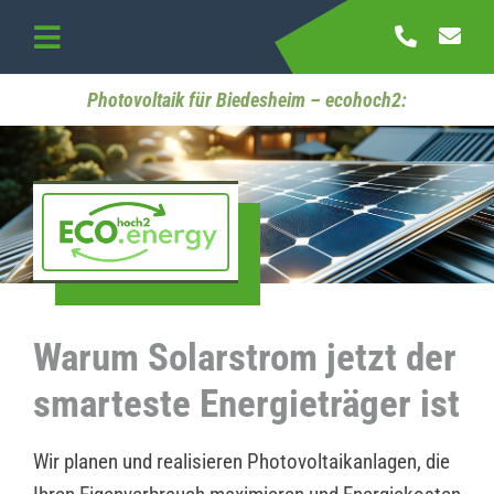
Skip
to
Toggle
content
Navigation
Startseite
Photovoltaik für Biedesheim – ecohoch2:
Referenzen
Kontakt
Warum Solarstrom jetzt der
smarteste Energieträger ist
Wir planen und realisieren Photovoltaikanlagen, die