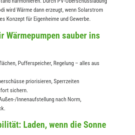
estand harmonieren. Durch PV-Überschussladung
modi wird Wärme dann erzeugt, wenn Solarstrom
ges Konzept für Eigenheime und Gewerbe.
wir Wärmepumpen sauber ins
lächen, Pufferspeicher, Regelung – alles aus
erschüsse priorisieren, Sperrzeiten
fort sichern.
: Außen-/Innenaufstellung nach Norm,
ck.
ilität: Laden, wenn die Sonne