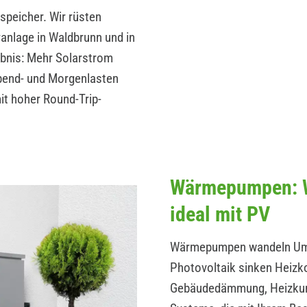
peicher. Wir rüsten
anlage in Waldbrunn und in
ebnis: Mehr Solarstrom
Abend- und Morgenlasten
t hoher Round-Trip-
Wärmepumpen: W
ideal mit PV
Wärmepumpen wandeln Umwe
Photovoltaik sinken Heizk
Gebäudedämmung, Heizkurv