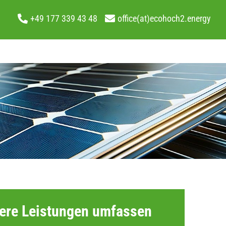
+49 177 339 43 48
office(at)ecohoch2.energy
ere Leistungen umfassen