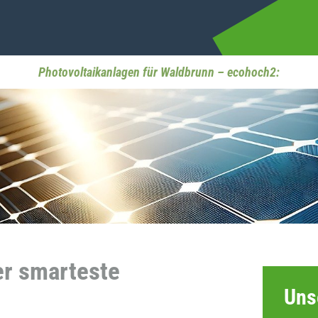
Photovoltaikanlagen für Waldbrunn – ecohoch2:
er smarteste
Uns