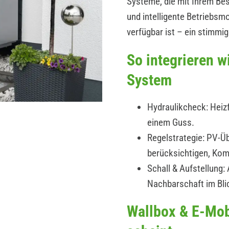
Systeme, die mit Ihrem B
und intelligente Betriebs
verfügbar ist – ein stimmi
So integrieren 
System
Hydraulikcheck: Heizf
einem Guss.
Regelstrategie: PV-Üb
berücksichtigen, Kom
Schall & Aufstellung
Nachbarschaft im Bli
Wallbox & E-Mob