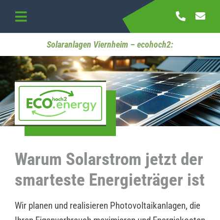
Skip
to
Toggle
content
Navigation
Startseite
Solaranlagen Viernheim – ecohoch2:
Referenzen
Kontakt
Warum Solarstrom jetzt der
smarteste Energieträger ist
Wir planen und realisieren Photovoltaikanlagen, die