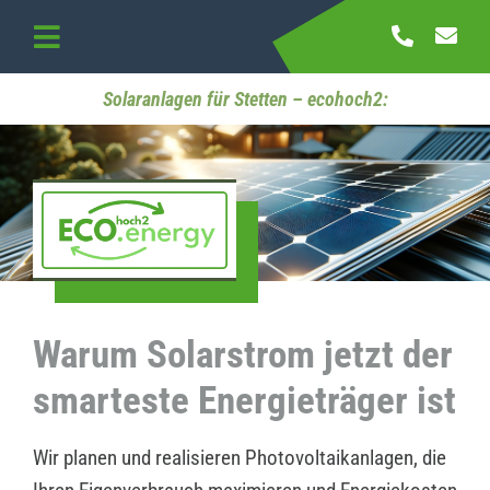
Skip
to
Toggle
content
Navigation
Startseite
Solaranlagen für Stetten – ecohoch2:
Referenzen
Kontakt
Warum Solarstrom jetzt der
smarteste Energieträger ist
Wir planen und realisieren Photovoltaikanlagen, die