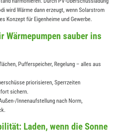
estand harmonieren. Durch PV-Überschussladung
modi wird Wärme dann erzeugt, wenn Solarstrom
ges Konzept für Eigenheime und Gewerbe.
wir Wärmepumpen sauber ins
lächen, Pufferspeicher, Regelung – alles aus
erschüsse priorisieren, Sperrzeiten
fort sichern.
: Außen-/Innenaufstellung nach Norm,
ck.
ilität: Laden, wenn die Sonne