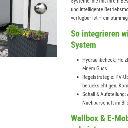
Systeme, die mit Ihrem B
und intelligente Betriebs
verfügbar ist – ein stimmi
So integrieren 
System
Hydraulikcheck: Heizf
einem Guss.
Regelstrategie: PV-Üb
berücksichtigen, Kom
Schall & Aufstellung
Nachbarschaft im Bli
Wallbox & E-Mob