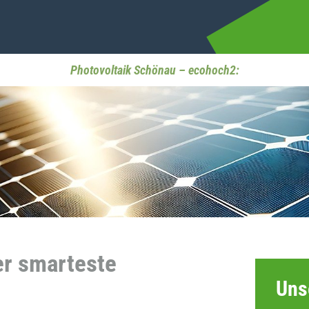
Photovoltaik Schönau – ecohoch2:
er smarteste
Uns