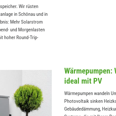
peicher. Wir rüsten
ranlage in Schönau und in
ebnis: Mehr Solarstrom
Abend- und Morgenlasten
t hoher Round-Trip-
Wärmepumpen: W
ideal mit PV
Wärmepumpen wandeln Umwe
Photovoltaik sinken Heizk
Gebäudedämmung, Heizkurv