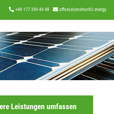
+49 177 339 43 48
office(at)ecohoch2.energy
ere Leistungen umfassen