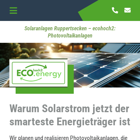
Skip
to
Toggle
content
Navigation
Startseite
Solaranlagen Ruppertsecken – ecohoch2:
Photovoltaikanlagen
Referenzen
Kontakt
Warum Solarstrom jetzt der
smarteste Energieträger ist
Wir planen und realisieren Photovoltaikanlagen, die