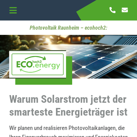
Skip
to
Toggle
content
Navigation
Startseite
Photovoltaik Raunheim – ecohoch2:
Referenzen
Kontakt
Warum Solarstrom jetzt der
smarteste Energieträger ist
Wir planen und realisieren Photovoltaikanlagen, die