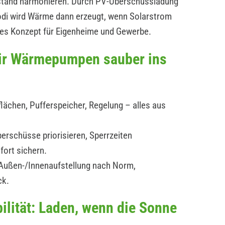
estand harmonieren. Durch PV-Überschussladung
modi wird Wärme dann erzeugt, wenn Solarstrom
ges Konzept für Eigenheime und Gewerbe.
wir Wärmepumpen sauber ins
lächen, Pufferspeicher, Regelung – alles aus
erschüsse priorisieren, Sperrzeiten
fort sichern.
: Außen-/Innenaufstellung nach Norm,
ck.
ilität: Laden, wenn die Sonne