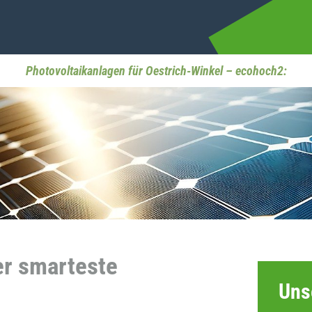
Photovoltaikanlagen für Oestrich-Winkel – ecohoch2:
er smarteste
Uns