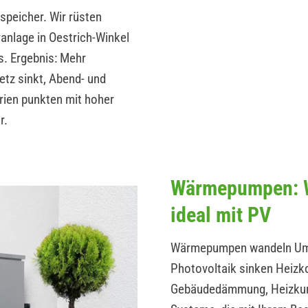
peicher. Wir rüsten
anlage in Oestrich-Winkel
s. Ergebnis: Mehr
etz sinkt, Abend- und
ien punkten mit hoher
r.
Wärmepumpen: W
ideal mit PV
Wärmepumpen wandeln Umwe
Photovoltaik sinken Heizk
Gebäudedämmung, Heizkurv