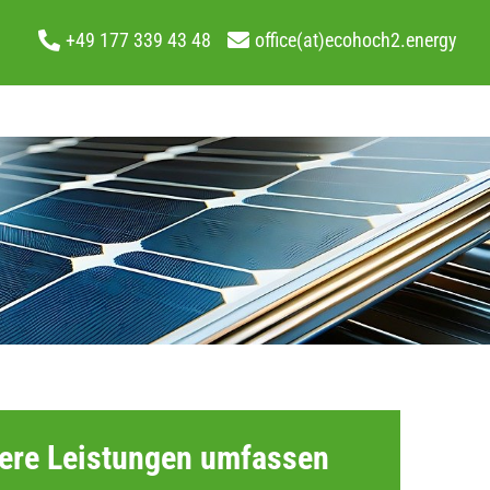
+49 177 339 43 48
office(at)ecohoch2.energy
ere Leistungen umfassen