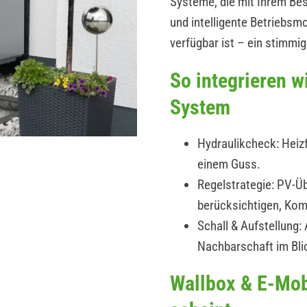
Systeme, die mit Ihrem B
und intelligente Betriebs
verfügbar ist – ein stimmi
So integrieren 
System
Hydraulikcheck: Heizf
einem Guss.
Regelstrategie: PV-Üb
berücksichtigen, Kom
Schall & Aufstellung
Nachbarschaft im Bli
Wallbox & E-Mob