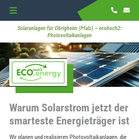
Skip
to
Toggle
content
Navigation
Startseite
Solaranlagen für Obrigheim (Pfalz) – ecohoch2:
Photovoltaikanlagen
Referenzen
Kontakt
Warum Solarstrom jetzt der
smarteste Energieträger ist
Wir planen und realisieren Photovoltaikanlagen, die