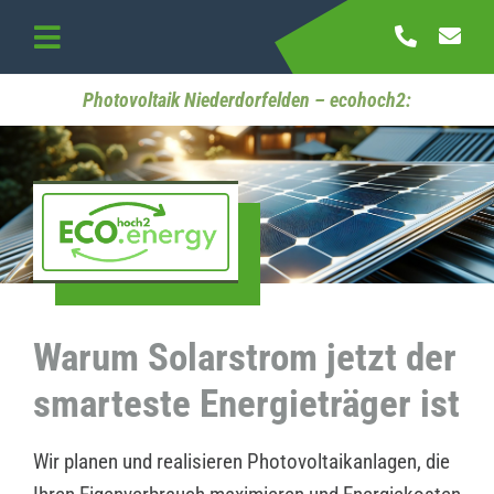
Skip
to
Toggle
content
Navigation
Startseite
Photovoltaik Niederdorfelden – ecohoch2:
Referenzen
Kontakt
Warum Solarstrom jetzt der
smarteste Energieträger ist
Wir planen und realisieren Photovoltaikanlagen, die