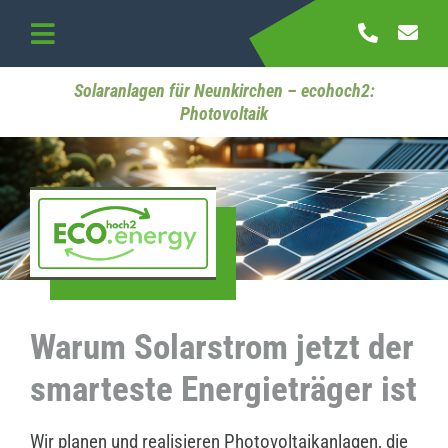
Skip
to
Toggle
content
Navigation
Startseite
Solaranlagen für Neunkirchen – ecohoch2:
Photovoltaik
Referenzen
Kontakt
Warum Solarstrom jetzt der
smarteste Energieträger ist
Wir planen und realisieren Photovoltaikanlagen, die