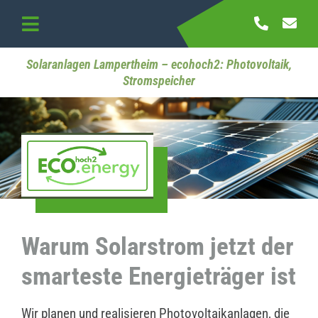
Skip
to
Toggle
content
Navigation
Startseite
Solaranlagen Lampertheim – ecohoch2: Photovoltaik,
Stromspeicher
Referenzen
Kontakt
Warum Solarstrom jetzt der
smarteste Energieträger ist
Wir planen und realisieren Photovoltaikanlagen, die