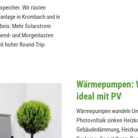
peicher. Wir rüsten
ranlage in Krombach und in
ebnis: Mehr Solarstrom
Abend- und Morgenlasten
t hoher Round-Trip-
Wärmepumpen: W
ideal mit PV
Wärmepumpen wandeln Umwe
Photovoltaik sinken Heizk
Gebäudedämmung, Heizkurv