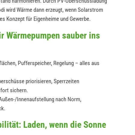
estand harmonieren. Durch PV-Überschussladung
modi wird Wärme dann erzeugt, wenn Solarstrom
ges Konzept für Eigenheime und Gewerbe.
wir Wärmepumpen sauber ins
lächen, Pufferspeicher, Regelung – alles aus
erschüsse priorisieren, Sperrzeiten
fort sichern.
: Außen-/Innenaufstellung nach Norm,
ck.
ilität: Laden, wenn die Sonne