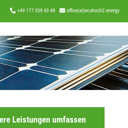
+49 177 339 43 48
office(at)ecohoch2.energy
ere Leistungen umfassen