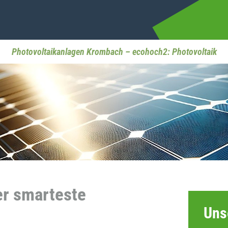
Photovoltaikanlagen Krombach – ecohoch2: Photovoltaik
er smarteste
Uns