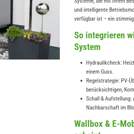
Systeme, die mit Ihrem B
und intelligente Betriebs
verfügbar ist – ein stimmi
So integrieren 
System
Hydraulikcheck: Heizf
einem Guss.
Regelstrategie: PV-Üb
berücksichtigen, Kom
Schall & Aufstellung
Nachbarschaft im Bli
Wallbox & E-Mob