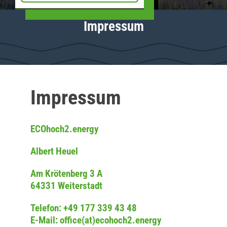
Impressum
Impressum
ECOhoch2.energy
Albert Heuel
Am Krötenberg 3 A
64331 Weiterstadt
Telefon:
+49 177 339 43 48
E-Mail:
office(at)ecohoch2.energy