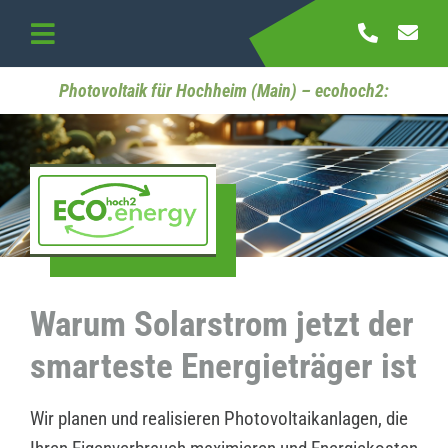
Skip
to
Toggle
content
Navigation
Startseite
Photovoltaik für Hochheim (Main) – ecohoch2:
Referenzen
Kontakt
Warum Solarstrom jetzt der
smarteste Energieträger ist
Wir planen und realisieren Photovoltaikanlagen, die