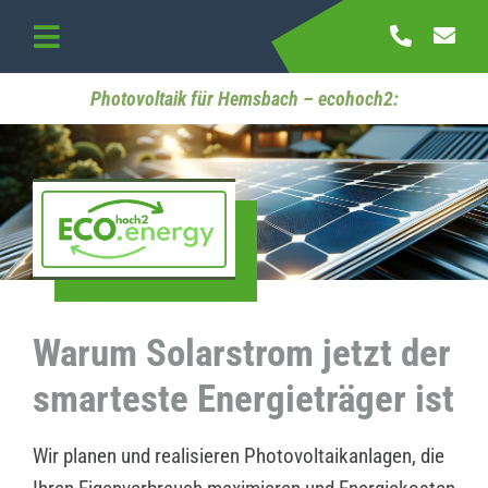
Skip
to
Toggle
content
Navigation
Startseite
Photovoltaik für Hemsbach – ecohoch2:
Referenzen
Kontakt
Warum Solarstrom jetzt der
smarteste Energieträger ist
Wir planen und realisieren Photovoltaikanlagen, die