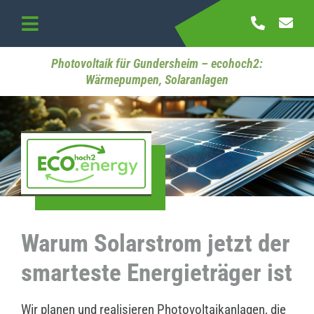
Skip
to
Toggle
content
Navigation
Startseite
Photovoltaik für Gundersheim – ecohoch2:
Wärmepumpen, Solaranlagen
Referenzen
Kontakt
Warum Solarstrom jetzt der
smarteste Energieträger ist
Wir planen und realisieren Photovoltaikanlagen, die