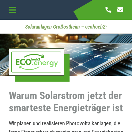
Skip
to
Toggle
content
Navigation
Startseite
Solaranlagen Großostheim – ecohoch2:
Referenzen
Kontakt
Warum Solarstrom jetzt der
smarteste Energieträger ist
Wir planen und realisieren Photovoltaikanlagen, die