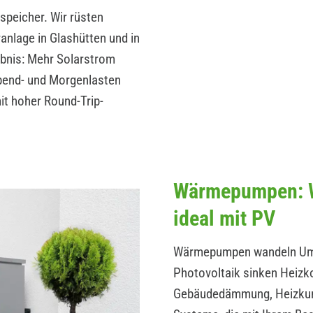
peicher. Wir rüsten
anlage in Glashütten und in
ebnis: Mehr Solarstrom
Abend- und Morgenlasten
t hoher Round-Trip-
Wärmepumpen: W
ideal mit PV
Wärmepumpen wandeln Umwe
Photovoltaik sinken Heizk
Gebäudedämmung, Heizkurv