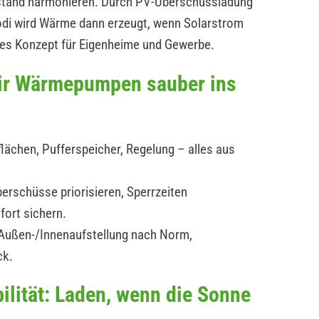
estand harmonieren. Durch PV-Überschussladung
modi wird Wärme dann erzeugt, wenn Solarstrom
ges Konzept für Eigenheime und Gewerbe.
wir Wärmepumpen sauber ins
lächen, Pufferspeicher, Regelung – alles aus
erschüsse priorisieren, Sperrzeiten
fort sichern.
: Außen-/Innenaufstellung nach Norm,
ck.
ilität: Laden, wenn die Sonne