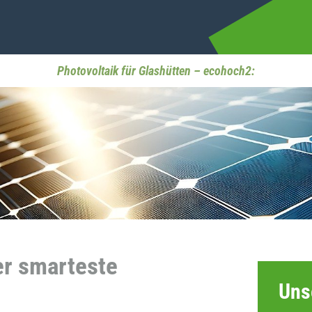
Photovoltaik für Glashütten – ecohoch2:
er smarteste
Uns