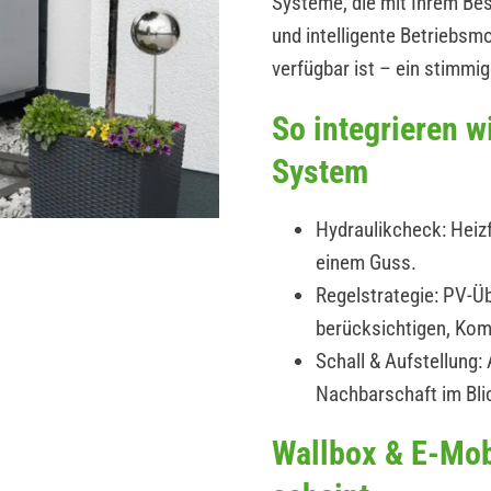
Systeme, die mit Ihrem B
und intelligente Betriebs
verfügbar ist – ein stimmi
So integrieren 
System
Hydraulikcheck: Heizf
einem Guss.
Regelstrategie: PV-Üb
berücksichtigen, Kom
Schall & Aufstellung
Nachbarschaft im Bli
Wallbox & E-Mob