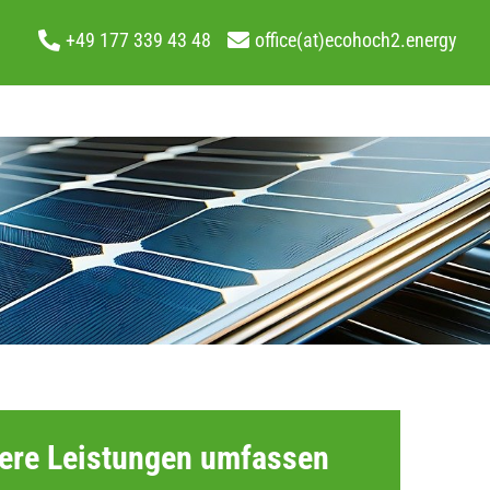
+49 177 339 43 48
office(at)ecohoch2.energy
ere Leistungen umfassen