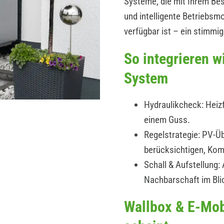
Systeme, die mit Ihrem B
und intelligente Betriebs
verfügbar ist – ein stimmi
So integrieren 
System
Hydraulikcheck: Heizf
einem Guss.
Regelstrategie: PV-Üb
berücksichtigen, Kom
Schall & Aufstellung
Nachbarschaft im Bli
Wallbox & E-Mob