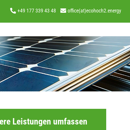
+49 177 339 43 48
office(at)ecohoch2.energy
ere Leistungen umfassen