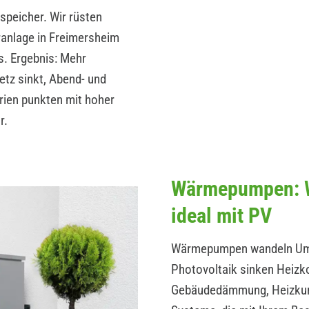
peicher. Wir rüsten
ranlage in Freimersheim
s. Ergebnis: Mehr
etz sinkt, Abend- und
ien punkten mit hoher
r.
Wärmepumpen: W
ideal mit PV
Wärmepumpen wandeln Umwe
Photovoltaik sinken Heizk
Gebäudedämmung, Heizkurv