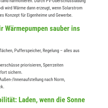
estand harmonieren. Durch PV-Überschussladung
modi wird Wärme dann erzeugt, wenn Solarstrom
ges Konzept für Eigenheime und Gewerbe.
wir Wärmepumpen sauber ins
lächen, Pufferspeicher, Regelung – alles aus
erschüsse priorisieren, Sperrzeiten
fort sichern.
: Außen-/Innenaufstellung nach Norm,
ck.
ilität: Laden, wenn die Sonne