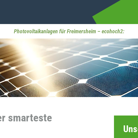
Photovoltaikanlagen für Freimersheim – ecohoch2:
er smarteste
Uns