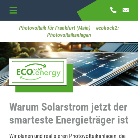
Skip
to
Toggle
content
Navigation
Startseite
Photovoltaik für Frankfurt (Main) – ecohoch2:
Photovoltaikanlagen
Referenzen
Kontakt
Warum Solarstrom jetzt der
smarteste Energieträger ist
Wir planen und realisieren Photovoltaikanlagen, die