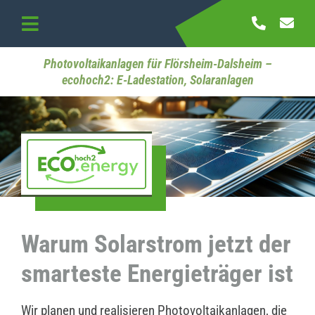
Skip
to
Toggle
content
Navigation
Startseite
Photovoltaikanlagen für Flörsheim-Dalsheim –
ecohoch2: E-Ladestation, Solaranlagen
Referenzen
Kontakt
Warum Solarstrom jetzt der
smarteste Energieträger ist
Wir planen und realisieren Photovoltaikanlagen, die