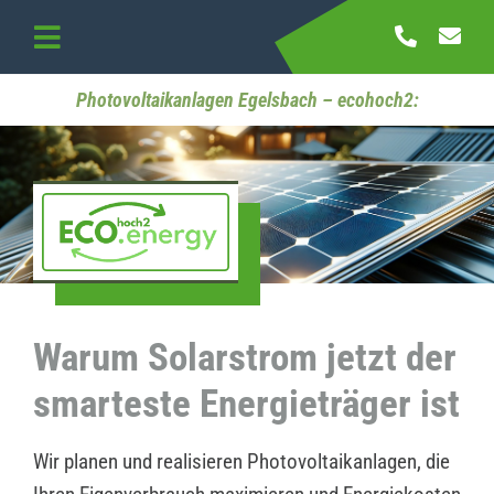
Skip
to
Toggle
content
Navigation
Startseite
Photovoltaikanlagen Egelsbach – ecohoch2:
Referenzen
Kontakt
Warum Solarstrom jetzt der
smarteste Energieträger ist
Wir planen und realisieren Photovoltaikanlagen, die