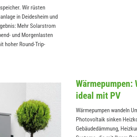
peicher. Wir rüsten
ranlage in Deidesheim und
rgebnis: Mehr Solarstrom
Abend- und Morgenlasten
t hoher Round-Trip-
Wärmepumpen: W
ideal mit PV
Wärmepumpen wandeln Umwe
Photovoltaik sinken Heizk
Gebäudedämmung, Heizkurv