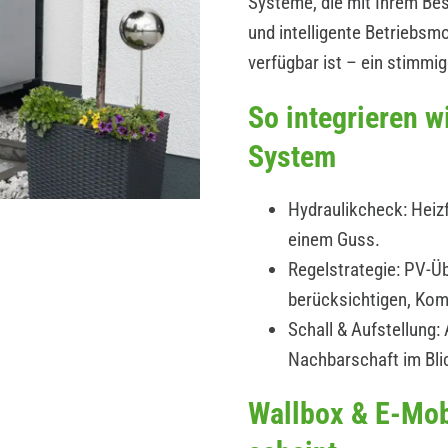
Systeme, die mit Ihrem B
und intelligente Betriebs
verfügbar ist – ein stimmi
So integrieren 
System
Hydraulikcheck: Heizf
einem Guss.
Regelstrategie: PV-Üb
berücksichtigen, Kom
Schall & Aufstellung
Nachbarschaft im Bli
Wallbox & E-Mob