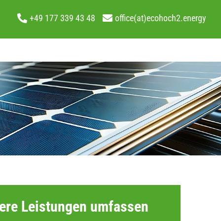
+49 177 339 43 48
office(at)ecohoch2.energy
ere Leistungen umfassen