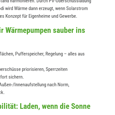
estand harmonieren. Durch PV-Überschussladung
modi wird Wärme dann erzeugt, wenn Solarstrom
ges Konzept für Eigenheime und Gewerbe.
wir Wärmepumpen sauber ins
lächen, Pufferspeicher, Regelung – alles aus
erschüsse priorisieren, Sperrzeiten
fort sichern.
: Außen-/Innenaufstellung nach Norm,
ck.
ilität: Laden, wenn die Sonne