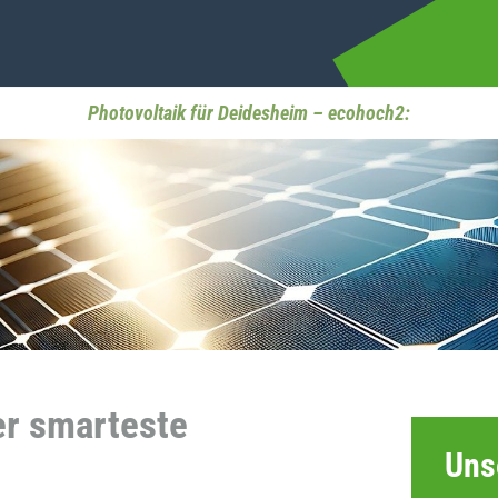
Photovoltaik für Deidesheim – ecohoch2:
er smarteste
Uns