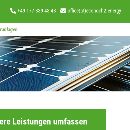
+49 177 339 43 48
office(at)ecohoch2.energy
ranlagen
ere Leistungen umfassen