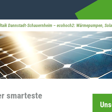
ltaik Dannstadt-Schauernheim – ecohoch2: Wärmepumpen, Sola
er smarteste
Uns