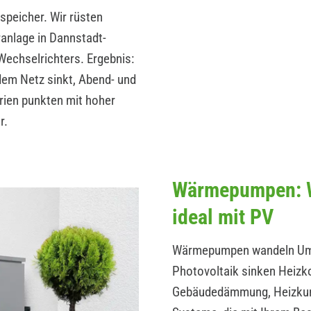
peicher. Wir rüsten
ranlage in Dannstadt-
echselrichters. Ergebnis:
dem Netz sinkt, Abend- und
ien punkten mit hoher
r.
Wärmepumpen: W
ideal mit PV
Wärmepumpen wandeln Umwe
Photovoltaik sinken Heizk
Gebäudedämmung, Heizkurv