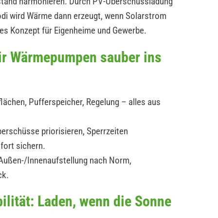
estand harmonieren. Durch PV-Überschussladung
modi wird Wärme dann erzeugt, wenn Solarstrom
ges Konzept für Eigenheime und Gewerbe.
wir Wärmepumpen sauber ins
lächen, Pufferspeicher, Regelung – alles aus
erschüsse priorisieren, Sperrzeiten
fort sichern.
: Außen-/Innenaufstellung nach Norm,
ck.
ilität: Laden, wenn die Sonne