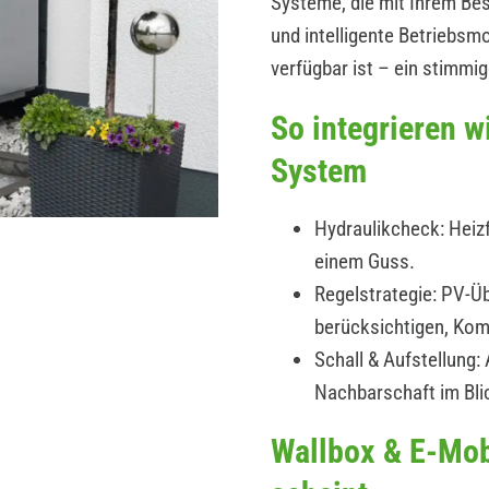
Systeme, die mit Ihrem B
und intelligente Betriebs
verfügbar ist – ein stimmi
So integrieren 
System
Hydraulikcheck: Heizf
einem Guss.
Regelstrategie: PV-Üb
berücksichtigen, Kom
Schall & Aufstellung
Nachbarschaft im Bli
Wallbox & E-Mob