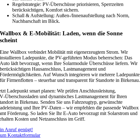
Regelstrategie: PV-Überschüsse priorisieren, Sperrzeiten
berücksichtigen, Komfort sichern.
Schall & Aufstellung: Außen-/Innenaufstellung nach Norm,
Nachbarschaft im Blick.
Wallbox & E-Mobilität: Laden, wenn die Sonne
scheint
Eine Wallbox verbindet Mobilität mit eigenerzeugtem Strom. Wir
installieren Ladepunkte, die PV-geführten Modus beherrschen: Das
Auto lädt bevorzugt, wenn Ihre Solarmodule Überschüsse liefern. Wir
berücksichtigen Hausanschluss, Lastmanagement und
Fördermöglichkeiten. Auf Wunsch integrieren wir mehrere Ladepunkte
für Firmenflotten – steuerbar und transparent für Standorte in Birkenau
etzt Ladepunkt smart planen: Wir prüfen Anschlussleistung,
V‑Überschussladen und dynamisches Lastmanagement für Ihren
tandort in Birkenau. Senden Sie uns Fahrzeugtyp, gewünschte
adeleistung und Ihre PV‑Daten – wir empfehlen die passende Wallbox
amt Förderung. So laden Sie Ihr E‑Auto bevorzugt mit Solarstrom und
ehalten Kosten und Netzanschluss im Griff.
in Anruf genügt!
um Kontaktformular