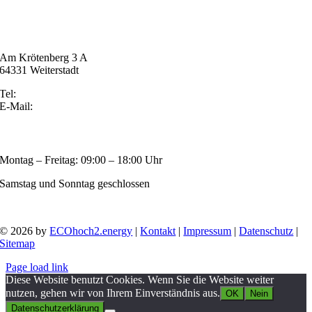
ECOhoch2.energy
Am Krötenberg 3 A
64331 Weiterstadt
Tel:
+49 177 339 43 48
E-Mail:
office(at)ecohoch2.energy
ÖFFNUNGSZEITEN
Montag – Freitag: 09:00 – 18:00 Uhr
Samstag und Sonntag geschlossen
© 2026 by
ECOhoch2.energy
|
Kontakt
|
Impressum
|
Datenschutz
|
Sitemap
Page load link
Diese Website benutzt Cookies. Wenn Sie die Website weiter
nutzen, gehen wir von Ihrem Einverständnis aus.
OK
Nein
Datenschutzerklärung