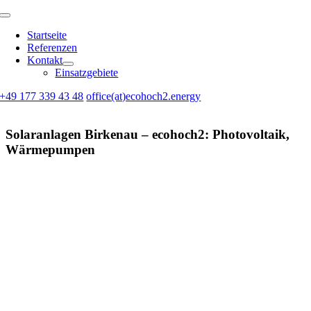
Skip
Toggle
to
Navigation
Startseite
content
Referenzen
Kontakt
Einsatzgebiete
+49 177 339 43 48
office(at)ecohoch2.energy
Solaranlagen Birkenau – ecohoch2: Photovoltaik,
Wärmepumpen