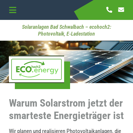
Skip
to
Toggle
content
Navigation
Startseite
Solaranlagen Bad Schwalbach – ecohoch2:
Photovoltaik, E-Ladestation
Referenzen
Kontakt
Warum Solarstrom jetzt der
smarteste Energieträger ist
Wir planen und realisieren Photovoltaikanlagen, die