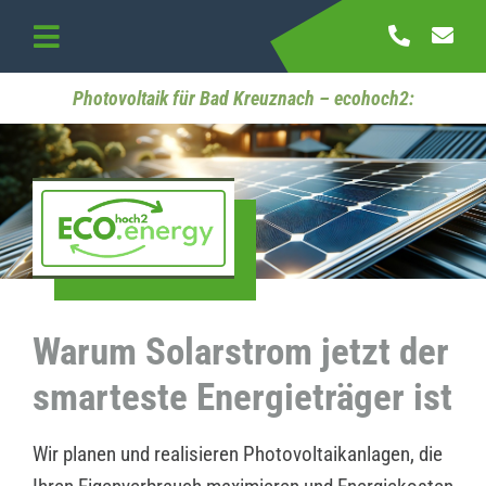
Skip
to
Toggle
content
Navigation
Startseite
Photovoltaik für Bad Kreuznach – ecohoch2:
Referenzen
Kontakt
Warum Solarstrom jetzt der
smarteste Energieträger ist
Wir planen und realisieren Photovoltaikanlagen, die