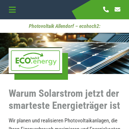
Skip
to
Toggle
content
Navigation
Startseite
Photovoltaik Allendorf – ecohoch2:
Referenzen
Kontakt
Warum Solarstrom jetzt der
smarteste Energieträger ist
Wir planen und realisieren Photovoltaikanlagen, die